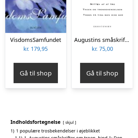
VisdomsSamfundet
Augustins småskrifter om troen Den sande religion Nytten af at tro Troen og trosbekendelsen Troen på ting man ikke ser
kr.
179,95
kr.
75,00
Gå til shop
Gå til shop
Indholdsfortegnelse
skjul
1)
1 populære trosbekendelser i øjeblikket
1.1)
1. Augustins småskrifter om troen, bind 1: Den