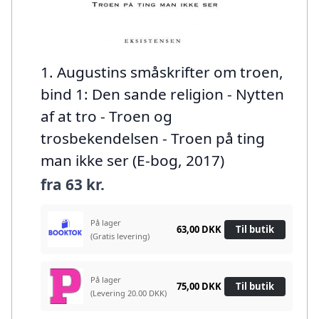
1. Augustins småskrifter om troen,
bind 1: Den sande religion - Nytten
af at tro - Troen og
trosbekendelsen - Troen på ting
man ikke ser (E-bog, 2017)
fra
63 kr.
På lager
63,00 DKK
Til butik
(Gratis levering)
På lager
75,00 DKK
Til butik
(Levering 20.00 DKK)